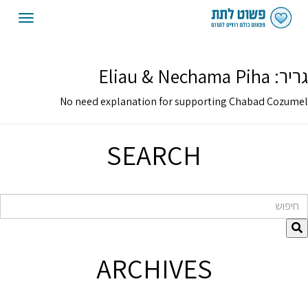
oggle
gation
גריר:
Eliau & Nechama Piha
No need explanation for supporting Chabad Cozumel
SEARCH
חיפוש
ARCHIVES